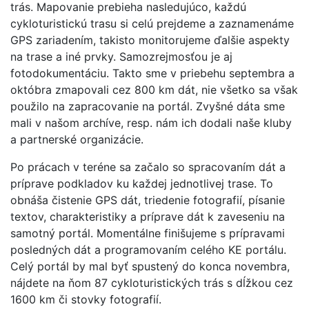
trás. Mapovanie prebieha nasledujúco, každú
cykloturistickú trasu si celú prejdeme a zaznamenáme
GPS zariadením, takisto monitorujeme ďalšie aspekty
na trase a iné prvky. Samozrejmosťou je aj
fotodokumentáciu. Takto sme v priebehu septembra a
októbra zmapovali cez 800 km dát, nie všetko sa však
použilo na zapracovanie na portál. Zvyšné dáta sme
mali v našom archíve, resp. nám ich dodali naše kluby
a partnerské organizácie.
Po prácach v teréne sa začalo so spracovaním dát a
príprave podkladov ku každej jednotlivej trase. To
obnáša čistenie GPS dát, triedenie fotografií, písanie
textov, charakteristiky a príprave dát k zaveseniu na
samotný portál. Momentálne finišujeme s prípravami
posledných dát a programovaním celého KE portálu.
Celý portál by mal byť spustený do konca novembra,
nájdete na ňom 87 cykloturistických trás s dĺžkou cez
1600 km či stovky fotografií.