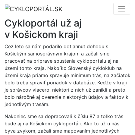
Cykloportál už aj
v Košickom kraji
Cez leto sa nám podarilo dotiahnuť dohodu s
Košickým samosprávnym krajom a začali sme
pracovať na príprave spustenia cykloportálu aj na
území tohto kraja. Nakoľko Slovenský cykloklub na
území kraja priamo spravuje minimum trás, na začiatok
bolo treba spraviť poriadok v databáze. Keďže v kraji
je správcov viacero, niektorí z nich už zanikli a preto
bolo náročné aj overenie niektorých údajov a faktov k
jednotlivým trasám.
Nakoniec sme sa dopracovali k číslu 87 a toľko trás
bude aj na Košickom cykloportáli. Ako to už u nás
býva zvykom, začali sme mapovaním jednotlivých