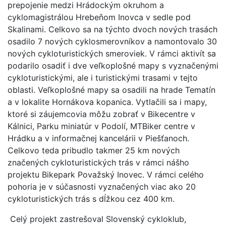
prepojenie medzi Hrádockým okruhom a
cyklomagistrálou Hrebeňom Inovca v sedle pod
Skalinami. Celkovo sa na týchto dvoch nových trasách
osadilo 7 nových cyklosmerovníkov a namontovalo 30
nových cykloturistických smeroviek. V rámci aktivít sa
podarilo osadiť i dve veľkoplošné mapy s vyznačenými
cykloturistickými, ale i turistickými trasami v tejto
oblasti. Veľkoplošné mapy sa osadili na hrade Tematín
a v lokalite Hornákova kopanica. Vytlačili sa i mapy,
ktoré si záujemcovia môžu zobrať v Bikecentre v
Kálnici, Parku miniatúr v Podolí, MTBiker centre v
Hrádku a v informačnej kancelárii v Piešťanoch.
Celkovo teda pribudlo takmer 25 km nových
značených cykloturistických trás v rámci nášho
projektu Bikepark Považský Inovec. V rámci celého
pohoria je v súčasnosti vyznačených viac ako 20
cykloturistických trás s dĺžkou cez 400 km.
Celý projekt zastrešoval Slovenský cykloklub,