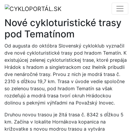
Nové cykloturistické trasy
pod Tematínom
Od augusta do októbra Slovenský cykloklub vyznačil
dve nové cykloturistické trasy pod hradom Tematín. K
existujúcej zelenej cykloturistickej trase, ktoré prepája
Hrádok s hradom a singletrackom cez Ihelník pribudli
dve nenáročné trasy. Prvou z nich je modrá trasa č.
2310 s dĺžkou 19,7 km. Trasa v úvode vedie spoločne
so zelenou trasou, pod hradom Tematín sa však
rozdeľujú a modrá trasa tvorí okruh Hrádockou
dolinou s peknými výhľadmi na Považský Inovec.
Druhou novou trasou je žltá trasa č. 8342 s dĺžkou 5
km. Začína v lokalite Hornákova kopanica na
križovatke s novou modrou trasou a vytvára