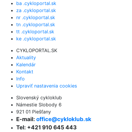
ba .cykloportal.sk
za .cykloportal.sk
nr .cykloportal.sk
tn .cykloportal.sk
tt .cykloportal.sk
ke .cykloportal.sk
CYKLOPORTAL.SK
Aktuality
Kalendár
Kontakt
Info
Upraviť nastavenia cookies
Slovenský cykloklub
Námestie Slobody 6
921 01 Piešťany
E-mail:
office@cykloklub.sk
Tel: +421 910 645 443