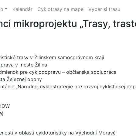
fo
Kalendár
Cyklotrasy na mape
Vyber si trasu
ci mikroprojektu „Trasy, trast
istické trasy v Žilinskom samosprávnom kraji
prava v meste Žilina
dmienok pre cyklodopravu – občianska spolupráca
ta Železnej opony
tácie „Národnej cyklostratégie pre rozvoj cyklistickej dop
SHOW
e)
osti v oblasti cykloturistiky na Východní Moravě