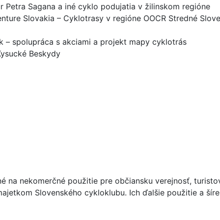
r Petra Sagana a iné cyklo podujatia v žilinskom regióne
nture Slovakia – Cyklotrasy v regióne OOCR Stredné Sloven
k – spolupráca s akciami a projekt mapy cyklotrás
 Kysucké Beskydy
né na nekomerčné použitie pre občiansku verejnosť, turist
ajetkom Slovenského cykloklubu. Ich ďalšie použitie a ší