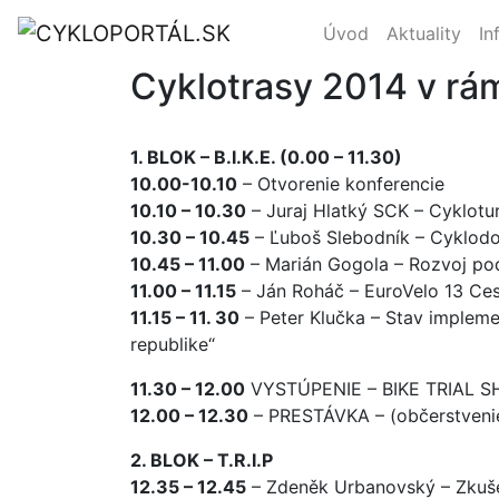
Úvod
Aktuality
In
Cyklotrasy 2014 v rám
1. BLOK – B.I.K.E. (0.00 – 11.30)
10.00-10.10
– Otvorenie konferencie
10.10 – 10.30
– Juraj Hlatký SCK – Cyklotur
10.30 – 10.45
– Ľuboš Slebodník – Cyklodo
10.45 – 11.00
– Marián Gogola – Rozvoj po
11.00 – 11.15
– Ján Roháč – EuroVelo 13 Ces
11.15 – 11. 30
– Peter Klučka – Stav implemen
republike“
11.30 – 12.00
VYSTÚPENIE – BIKE TRIAL 
12.00 – 12.30
– PRESTÁVKA – (občerstveni
2. BLOK – T.R.I.P
12.35 – 12.45
– Zdeněk Urbanovský – Zkušen