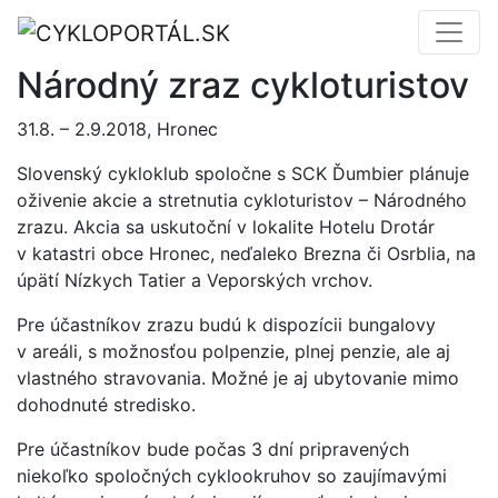
Národný zraz cykloturistov
31.8. – 2.9.2018, Hronec
Slovenský cykloklub spoločne s SCK Ďumbier plánuje
oživenie akcie a stretnutia cykloturistov – Národného
zrazu. Akcia sa uskutoční v lokalite Hotelu Drotár
v katastri obce Hronec, neďaleko Brezna či Osrblia, na
úpätí Nízkych Tatier a Veporských vrchov.
Pre účastníkov zrazu budú k dispozícii bungalovy
v areáli, s možnosťou polpenzie, plnej penzie, ale aj
vlastného stravovania. Možné je aj ubytovanie mimo
dohodnuté stredisko.
Pre účastníkov bude počas 3 dní pripravených
niekoľko spoločných cyklookruhov so zaujímavými