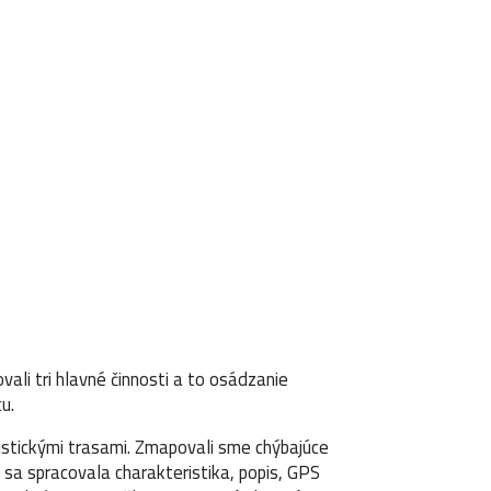
CYKLOPORTAL.SK
VYBER SI TRASU
vali tri hlavné činnosti a to osádzanie
u.
istickými trasami. Zmapovali sme chýbajúce
 sa spracovala charakteristika, popis, GPS