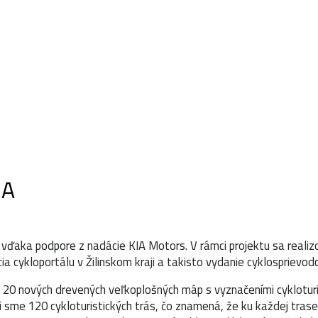
ALITY
INFO
KALENDÁR
CYKLOTRASY NA MAPE
IA
t vďaka podpore z nadácie KIA Motors. V rámci projektu sa realizo
 cykloportálu v Žilinskom kraji a takisto vydanie cyklosprievodc
 20 nových drevených veľkoplošných máp s vyznačeními cyklotur
li sme 120 cykloturistických trás, čo znamená, že ku každej trase