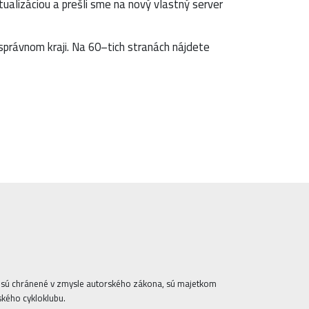
ktualizáciou a prešli sme na nový vlastný server
správnom kraji. Na 60–tich stranách nájdete
ta sú chránené v zmysle autorského zákona, sú majetkom
ského cykloklubu.