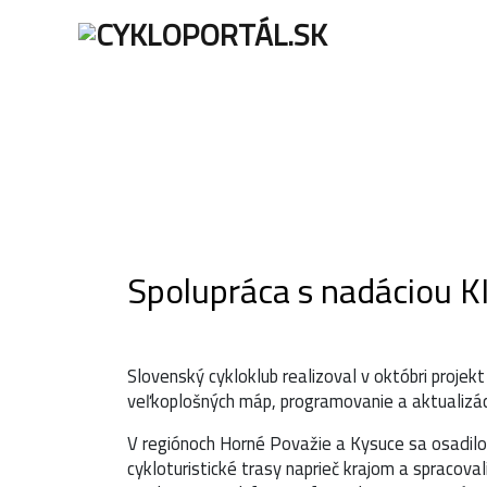
ÚVOD
AKTU
Spolupráca s nadáciou K
Slovenský cykloklub realizoval v októbri projek
veľkoplošných máp, programovanie a aktualizácia
V regiónoch Horné Považie a Kysuce sa osadilo
cykloturistické trasy naprieč krajom a spracova