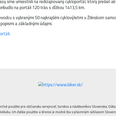
trasy sme umiestnili na redizajnovaný cykloportál, ktorý prešiel a
ribudlo na portáli 120 trás s dĺžkou 1413,5 km.
evodcu s vybranými 50 najkrajšími cyklovýletmi v Žilinskom samo
, popismi a základnými údajmi.
rtáli.
erčné použitie pre občiansku verejnosť, turistov a návštevníkov Slovenska. Dá
oklubu. Ich ďalšie použitie a šírenie je možné iba s písomným súhlasom Sloven